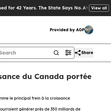
2 Years. The State Says No.
At the Command of Je
View all
Provided by AGP
Share
ssance du Canada portée
me le principal frein à la croissance
rraient générer près de 350 milliards de