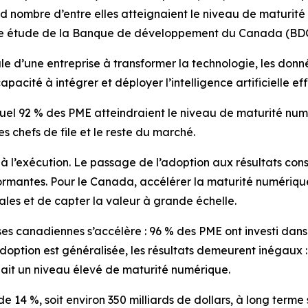
d nombre d’entre elles atteignaient le niveau de maturité 
elle étude de la Banque de développement du Canada (BDC
le d’une entreprise à transformer la technologie, les donn
apacité à intégrer et déployer l’intelligence artificielle 
quel 92 % des PME atteindraient le niveau de maturité num
es chefs de file et le reste du marché.
en à l’exécution. Le passage de l’adoption aux résultats con
formantes. Pour le Canada, accélérer la maturité numérique
les et de capter la valeur à grande échelle.
ses canadiennes s’accélère : 96 % des PME ont investi dan
adoption est généralisée, les résultats demeurent inégaux
gnait un niveau élevé de maturité numérique.
e 14 %, soit environ 350 milliards de dollars, à long terme