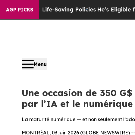
ainst Life-Saving Policies
He’s Eligible for Up 
AGP PICKS
Menu
Une occasion de 350 G$ 
par l’IA et le numérique
La maturité numérique — et non seulement l’adopt
MONTRÉAL, 03 juin 2026 (GLOBE NEWSWIRE) -- Le