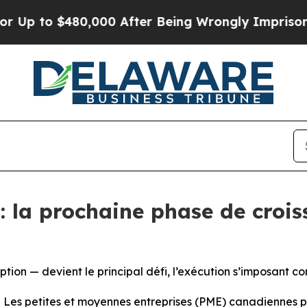
to $480,000 After Being Wrongly Imprisoned for 4
: la prochaine phase de croi
ion — devient le principal défi, l’exécution s’imposant com
s petites et moyennes entreprises (PME) canadiennes pou