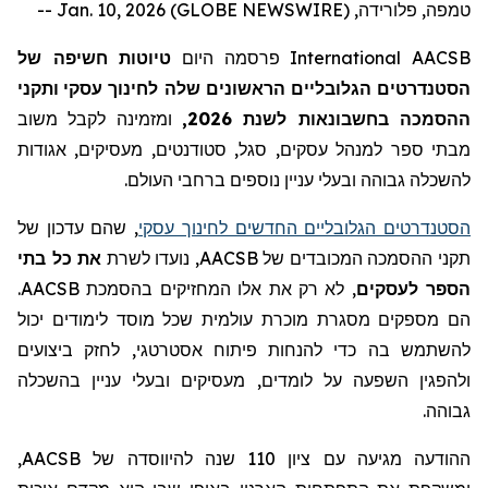
טמפה, פלורידה, Jan. 10, 2026 (GLOBE NEWSWIRE) --
AACSB
International
פרסמה היום
טיוטות חשיפה של
הסטנדרטים
הגלובליים הראשונים
שלה
לחינוך עסקי
ותקני
ההסמכה
ב
חשבונאות לשנת 2026,
ומזמינה לקבל
משוב
מבתי ספר
למנהל עסקים
, סגל, סטודנטים, מעסיקים, אגודות
לה
שכלה גבוהה ובעלי עניין נוספים ברחבי העולם.
הסטנדרטים הגלובליים החדשים לחינוך עסקי
, שהם עדכון של
תקני ההסמכה המכובדים של
AACSB
, נועדו לשרת
את כל בתי
הספר לעסקים
, לא רק את אלו המחזיקים בהסמכת
AACSB
.
הם מספקים מסגרת מוכרת עולמית שכל מוסד לימודים יכול
להשתמש בה כדי להנחות פיתוח אסטרטגי, לחזק ביצועים
ולהפגין
השפעה על לומדים, מעסיקים ובעלי עניין בהשכלה
גבוהה.
ההודעה מגיעה עם ציון 110 שנה להיווסד
ה
של
AACSB
,