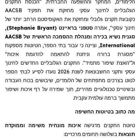
הלימודים, המחקר וההשפעה החברתית. "הכנסת התקנים
הגלובליים לחינוך עסקי מחזקת את תפקיד AACSB
כקובע
ת
תקנים גלובלי ומחזקת את
האקוסיסטם
הרחב יותר של
חינוך עסקי"
,
אמרה
סטפני
בראיינט
(
Stephanie Bryant
)
,
סגנית נשיא בכירה ו
מנהלת
ההסמכה הראשית של AACSB
International
, וציינה כי עבור בתי הספר, הטיוטות מספקות
"מסגרת ברורה
וניתנת להתאמה להדגמת איכות
"
ול"האצת
שיפור מתמיד"
.
התקנים הגלובליים החדשים לחינוך
עסקי ותקני החשבונאות לשנת 2026 נועדו לסייע לבתי הספר
לנווט בצרכים
מתפתחים
של הלומדים,
שיבושים
בכוח העבודה
ובשינויים טכנולוגיים מהירים, תוך שמירה על רף איכות ושיפור
מתמשך ברמה עולמית עקבית.
מה
כתוב
בטיוטות החשיפה
טיוטת התקנים מדגישה
איכות מונחית משימה וממוקדת
תוצאות
בשלושה תחומים מרכזיים: