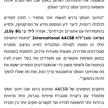
ומשקפת את התפתחות הארגון באופן שבו הוא מקדם איכות
והשפעה בחינוך עסקי ברחבי העולם.
"החינוך העסקי
נדרש
לעשות יותר
מתמיד
– להכין לומדים
לכלכלה דינמית, לייצר ידע
המספק מידע על הפרקטיקה
,
ולסייע
בהתמודדות עם אתגרים חברתיים
"
,
אמרה
לילי בי
(
Lily Bi
)
,
נשיאה ומנכ"לית AACSB
International
. "טיוטות החשיפה
הללו הן הזמנה לקהילה הגלובלית לסייע בעיצוב מסגרת
סטנדרטים מודרנית, מעשית ומונחית ערכים, התומכת במצוינות
במגוון משימות והקשרים. אנו מעודדים את בעלי העניין לעיין
בטיוטות אלו ולשתף משוב כדי שהסטנדרטים הסופיים ישקפו את
מה
שהחינוך העסקי והחשבונאי
צריך כעת,
ואת מה שעליו להפוך
להיות בהמשך
".
התקנים המוצעים של AACSB מגיעים ברגע שבו חינוך עסקי
מתמודד עם ביקורת מוגברת וציפיות
גוברות
, החל מראיות
ברורות יותר לתוצאות למידה ועד
לקשרים
חזקים יותר בין תכנית