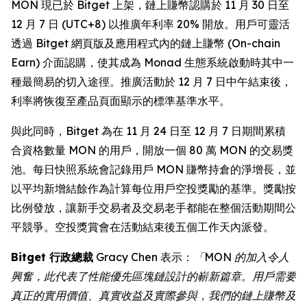
MON 現已於 Bitget 上架，鏈上賺幣認購於 11 月 30 日至
12 月 7 日 (UTC+8) 以推廣年利率 20% 開放。用戶可靈活
透過 Bitget 網頁版及應用程式內的鏈上賺幣 (On-chain
Earn) 介面認購，使其成為 Monad 生態系統啟動時其中一
種最簡易的切入途徑。推廣活動於 12 月 7 日中午結束後，
利率將恢復至產品頁面顯示的標準基準水平。
與此同時，Bitget 為在 11 月 24 日至 12 月 7 日期間累積
合資格數量 MON 的用戶，開放一個 80 萬 MON 的交易獎
池。每日快照系統會記錄用戶 MON 賺幣持倉的淨增長，並
以平均新增結餘作為計算每位用戶空投獎勵的基準。獎勵按
比例發放，讓新手交易者及交易老手都能在整個活動期間公
平競爭。空投獎賞會在活動結束後五個工作天內派發。
Bitget 行政總裁
Gracy Chen 表示：
「MON 的加入令人
興奮，此代表了性能優先區塊鏈設計的嶄新篇章。用戶需要
真正的實用價值、真實收益及實際參與，我們的鏈上賺幣及