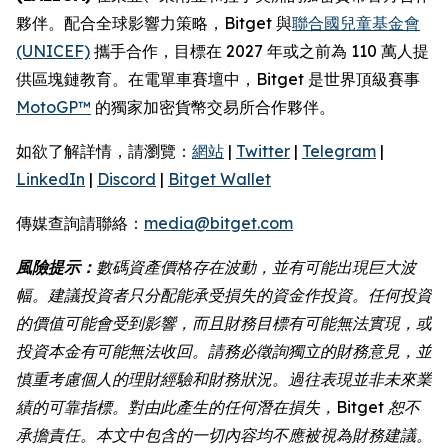
夥伴。配合全球影響力策略，Bitget 與
聯合國兒童基金會
(UNICEF)
攜手合作，目標在 2027 年或之前為 110 萬人提
供區塊鏈教育。在電單車賽壇中，Bitget 是世界頂級賽事
MotoGP™
的獨家加密貨幣交易所合作夥伴。
如欲了解詳情，請瀏覽：
網站
|
Twitter
|
Telegram
|
LinkedIn
|
Discord
|
Bitget Wallet
傳媒查詢請聯絡：
media@bitget.com
風險提示：
數碼資產價格存在波動，並有可能出現巨大波
幅。建議投資者只分配能承受損失的資金作投資。任何投資
的價值可能會受到影響，而且財務目標有可能無法實現，或
投資本金有可能無法收回。請務必徵詢獨立的財務意見，並
慎重考慮個人的理財經驗和財務狀況。過往表現並非未來業
績的可靠指標。對由此產生的任何潛在損失，Bitget 恕不
承擔責任。本文中包含的一切內容均不應被視為財務建議。