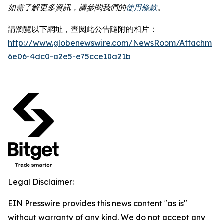
如需了解更多資訊，請參閱我們的
使用條款
。
請瀏覽以下網址，查閱此公告隨附的相片：
http://www.globenewswire.com/NewsRoom/Attachme
6e06-4dc0-a2e5-e75cce10a21b
Legal Disclaimer:
EIN Presswire provides this news content "as is"
without warranty of any kind. We do not accept any