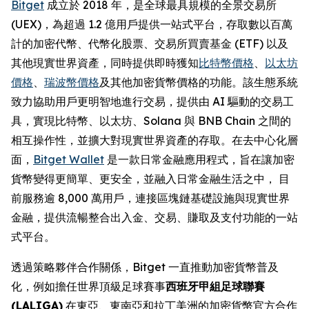
Bitget
成立於 2018 年，是全球最具規模的全景交易所
(UEX)，為超過 1.2 億用戶提供一站式平台，存取數以百萬
計的加密代幣、代幣化股票、交易所買賣基金 (ETF) 以及
其他現實世界資產，同時提供即時獲知
比特幣價格
、
以太坊
價格
、
瑞波幣價格
及其他加密貨幣價格的功能。該生態系統
致力協助用戶更明智地進行交易，提供由 AI 驅動的交易工
具，實現比特幣、以太坊、Solana 與 BNB Chain 之間的
相互操作性，並擴大對現實世界資產的存取。在去中心化層
面，
Bitget Wallet
是一款日常金融應用程式，旨在讓加密
貨幣變得更簡單、更安全，並融入日常金融生活之中， 目
前服務逾 8,000 萬用戶，連接區塊鏈基礎設施與現實世界
金融，提供流暢整合出入金、交易、賺取及支付功能的一站
式平台。
透過策略夥伴合作關係，Bitget 一直推動加密貨幣普及
化，例如擔任世界頂級足球賽事
西班牙甲組足球聯賽
(LALIGA)
在東亞、東南亞和拉丁美洲的加密貨幣官方合作