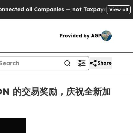
d oil Companies — not Taxpayers — the Chance to 
View all
Provided by AGP
Share
 MON 的交易奖励，庆祝全新加