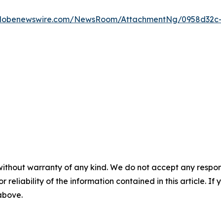
globenewswire.com/NewsRoom/AttachmentNg/0958d32c
without warranty of any kind. We do not accept any responsib
r reliability of the information contained in this article. I
 above.