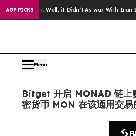
40%. Well, it Didn’t
As war With Iran Drove oil
AGP PICKS
Menu
Bitget 开启 MONAD 
密货币 MON 在该通用交易