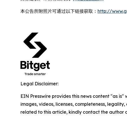
本公告所附照片可通过以下链接获取：
http://www.
Legal Disclaimer:
EIN Presswire provides this news content "as is" 
images, videos, licenses, completeness, legality, o
related to this article, kindly contact the author