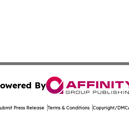
owered By
ubmit Press Release
Terms & Conditions
Copyright/DMCA
c. dba Affinity Group Publishing & Delaware Business Tri