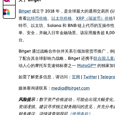
Bitget
成立于 2018 年，是全球最大的通用交易所 
查看
比特币价格
、
以太坊价格
、
XRP（瑞波币）价格
特币、以太坊、Solana 和 BNB 链上代币的互
单、安全，并融入日常金融场景。该应用服务超 8,
台。
Bitget 通过战略合作伙伴关系引领加密货币推广，
了配合其全球影响力战略，Bitget 还携手
联合国儿童基
动人心的摩托车竞速锦标赛之一
MotoGP™
的独家加
如需了解更多信息，请访问：
官网
|
Twitter
|
Telegr
媒体垂询请联系：
media@bitget.com
风险提示：
数字资产价格波动，可能会出现大幅变化
资须谨慎。建议寻求独立财务顾问的意见，并充分考虑
财务建议。详情请查阅我司
《使用条款》
。