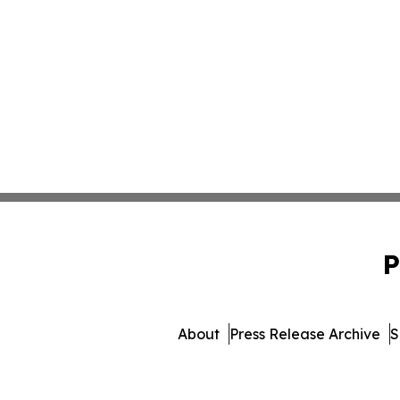
P
About
Press Release Archive
S
© 1995-2026 Newsmatics In