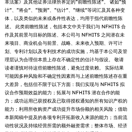
革法案》及其他证券法律所界定的“前瞻性陈述”。 诸如“预
计”、“将会”、“预测”、“估计”、“继续”等词汇及其各种变
体，以及类似的未来或条件性表达，均用于指代前瞻性陈
述。 此类前瞻性陈述，包括本文中关于我们与 NFHITS 合
作及其前景与目标的陈述、本公司与 NFHITS 之间潜在未
来项目、商业机会与前景、战略、未来收入预期、许可计
划、专利计划以及专利技术的成功实施，均基于本公司及管
理层认为合理但本质上存在不确定性的估计与假设。 敬请
读者谨慎对待这些前瞻性陈述，避免过度依赖。 实际结果
可能因多种风险和不确定性因素而与上述前瞻性陈述存在重
大差异，包括但不限于以下方面：我们实现与 NFHITS 拟
议合作预期效益的能力；拓展与 NFHITS 潜在合作的能
力；成功运用已获授权及已取得授权通知的所有知识产权的
能力；利用所收购资产成功提升市场份额的相关风险；借助
本新闻稿中提及的各项专利开拓新收入来源的能力；当前流
动性状况及持续经营所需的额外融资需求；整体市场、经济