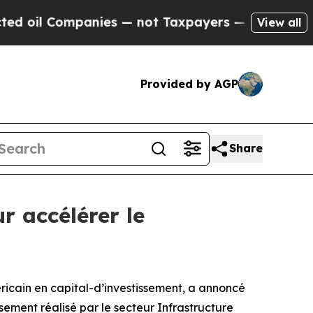
il Companies — not Taxpayers — the Chance to Cas
View all
Provided by AGP
Share
 accélérer le
ain en capital-d’investissement, a annoncé
sement réalisé par le secteur Infrastructure