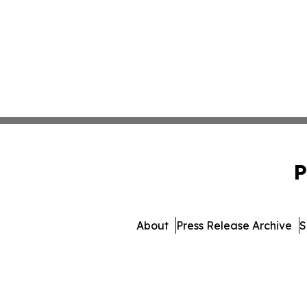
P
About
Press Release Archive
S
© 1995-2026 Newsmatics In