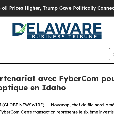
ices Higher, Trump Gave Politically Connected o
tenariat avec FyberCom pour
 optique en Idaho
 (GLOBE NEWSWIRE) -- Novacap, chef de file nord-améric
FyberCom. Cette transaction représente le sixième investis