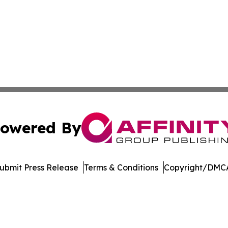
owered By
ubmit Press Release
Terms & Conditions
Copyright/DMCA
c. dba Affinity Group Publishing & Delaware Business Tri
Cookie Settings / Your Privacy Choices