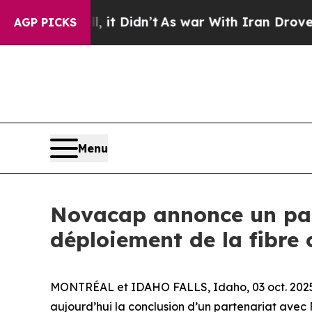
. Well, it Didn’t
As war With Iran Drove oil Pr
AGP PICKS
Menu
Novacap annonce un par
déploiement de la fibre
MONTRÉAL et IDAHO FALLS, Idaho, 03 oct. 2025
aujourd’hui la conclusion d’un partenariat avec 