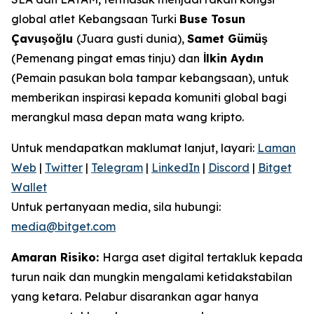
global atlet Kebangsaan Turki
Buse Tosun
Çavuşoğlu
(Juara gusti dunia),
Samet Gümüş
(Pemenang pingat emas tinju) dan
İlkin Aydın
(Pemain pasukan bola tampar kebangsaan), untuk
memberikan inspirasi kepada komuniti global bagi
merangkul masa depan mata wang kripto.
Untuk mendapatkan maklumat lanjut, layari:
Laman
Web
|
Twitter
|
Telegram
|
LinkedIn
|
Discord
|
Bitget
Wallet
Untuk pertanyaan media, sila hubungi:
media@bitget.com
Amaran Risiko:
Harga aset digital tertakluk kepada
turun naik dan mungkin mengalami ketidakstabilan
yang ketara. Pelabur disarankan agar hanya